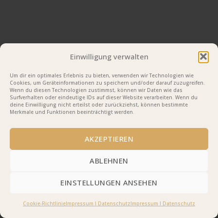
Einwilligung verwalten
Um dir ein optimales Erlebnis zu bieten, verwenden wir Technologien wie
Cookies, um Geräteinformationen zu speichern und/oder darauf zuzugreifen.
Wenn du diesen Technologien zustimmst, können wir Daten wie das
Surfverhalten oder eindeutige IDs auf dieser Website verarbeiten. Wenn du
deine Einwilligung nicht erteilst oder zurückziehst, können bestimmte
Merkmale und Funktionen beeinträchtigt werden.
AKZEPTIEREN
ABLEHNEN
EINSTELLUNGEN ANSEHEN
Cookie-Richtlinie
Impressum I Datenschutz
Impressum I Datenschutz