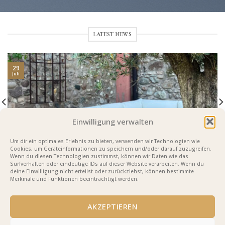
LATEST NEWS
29
Juli
Einwilligung verwalten
Um dir ein optimales Erlebnis zu bieten, verwenden wir Technologien wie
Cookies, um Geräteinformationen zu speichern und/oder darauf zuzugreifen.
Wenn du diesen Technologien zustimmst, können wir Daten wie das
Privates Apartment – Italien
Surfverhalten oder eindeutige IDs auf dieser Website verarbeiten. Wenn du
deine Einwilligung nicht erteilst oder zurückziehst, können bestimmte
Merkmale und Funktionen beeinträchtigt werden.
FOLLOW ON INSTAGRAM
AKZEPTIEREN
Could not scrape from Instagram (scraping is a deprecated method to