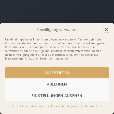
Einwilligung verwalten
Um dir ein optimales Erlebnis zu bieten, verwenden wir Technologien wie
SIMPLE GALLERY ROW WITH LIGHTBOX
Cookies, um Geräteinformationen zu speichern und/oder darauf zuzugreifen.
Wenn du diesen Technologien zustimmst, können wir Daten wie das
Surfverhalten oder eindeutige IDs auf dieser Website verarbeiten. Wenn du
FULL WIDTH GALLERY
deine Einwilligung nicht erteilst oder zurückziehst, können bestimmte
Merkmale und Funktionen beeinträchtigt werden.
GALLERY WIDTH SMALL GAP
AKZEPTIEREN
SLIDER GALLERY
ABLEHNEN
EINSTELLUNGEN ANSEHEN
KONTAKT
COOKIE-RICHTLINIE
IMPRESSUM I DATENSCHUTZ
Cookie-Richtlinie
Impressum I Datenschutz
Impressum I Datenschutz